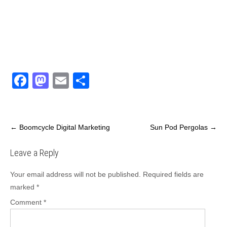
F
M
E
S
a
a
m
h
c
st
ail
ar
e
o
e
←
Boomcycle Digital Marketing
Sun Pod Pergolas
→
b
d
Leave a Reply
o
o
o
n
Your email address will not be published.
Required fields are
marked
*
k
Comment
*