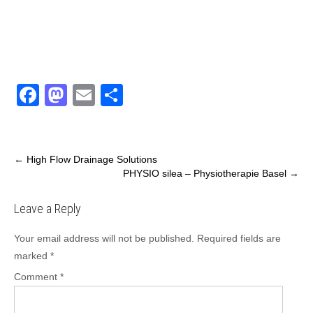
F
M
E
S
a
a
m
h
c
st
ail
ar
e
o
e
←
High Flow Drainage Solutions
PHYSIO silea – Physiotherapie Basel
→
b
d
o
o
Leave a Reply
o
n
Your email address will not be published.
Required fields are
k
marked
*
Comment
*